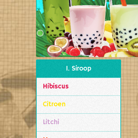
1. Siroop
Hibiscus
Citroen
Litchi