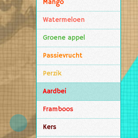
Mango
Watermeloen
Groene appel
Passievrucht
Perzik
Aardbei
Framboos
Kers