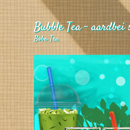
Bubble Tea - aardbei s
Boba Tea