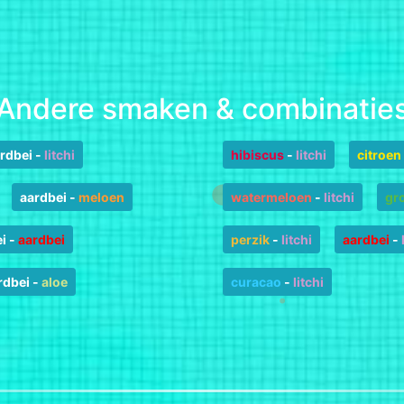
Andere smaken & combinatie
rdbei
-
litchi
hibiscus
-
litchi
citroen
aardbei
-
meloen
watermeloen
-
litchi
gr
i
-
aardbei
perzik
-
litchi
aardbei
-
rdbei
-
aloe
curacao
-
litchi