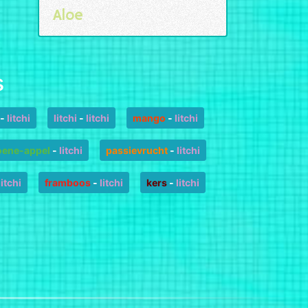
Aloe
s
-
litchi
litchi
-
litchi
mango
-
litchi
oene-appel
-
litchi
passievrucht
-
litchi
litchi
framboos
-
litchi
kers
-
litchi