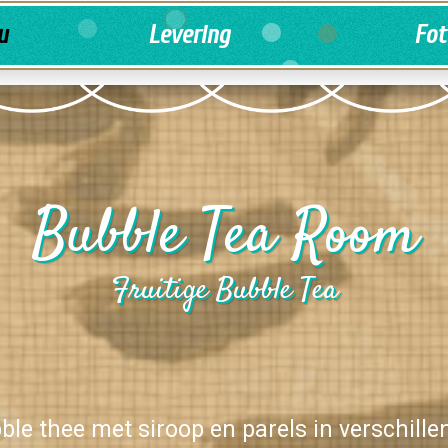
u
Levering
Fot
Bubble Tea Room
Fruitige Bubble Tea
bble thee met siroop en parels in verschill