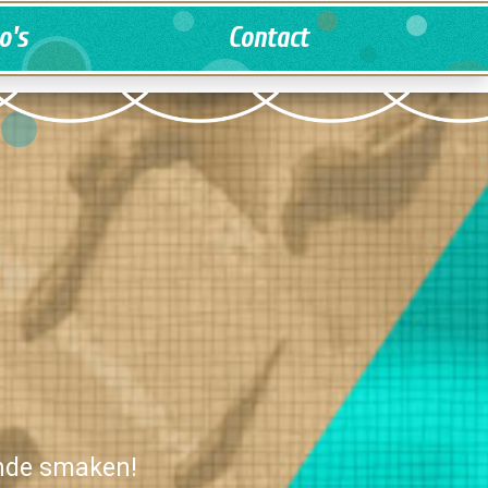
o's
Contact
ende smaken!