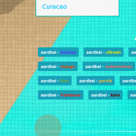
Curacao
aardbei
-
bosbes
aardbei
-
citroen
aa
aardbei
-
mango
aardbei
-
watermeloen
aardbei
-
kiwi
aardbei
-
perzik
aardbe
aardbei
-
framboos
aardbei
-
kers
aa