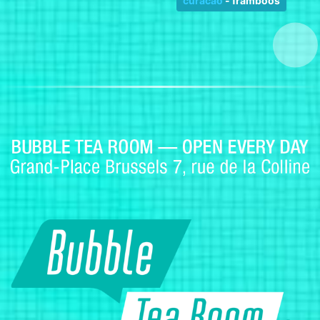
curacao
-
framboos