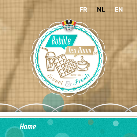
FR
NL
EN
Home