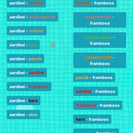
aardbei
-
mango
mango
-
framboos
aardbei
-
watermeloen
watermeloen
-
framboos
aardbei
-
meloen
groene-appel
-
framboos
aardbei
-
kiwi
passievrucht
-
aardbei
-
perzik
framboos
aardbei
-
aardbei
perzik
-
framboos
aardbei
-
framboos
aardbei
-
framboos
aardbei
-
kers
framboos
-
framboos
aardbei
-
aloe
kers
-
framboos