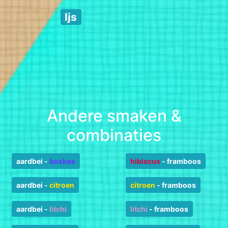
Ijs
Andere smaken &
combinaties
aardbei
-
bosbes
hibiscus
-
framboos
aardbei
-
citroen
citroen
-
framboos
aardbei
-
litchi
litchi
-
framboos