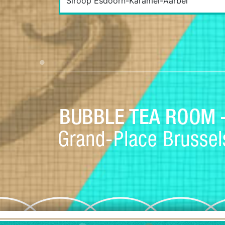
Siroop Esdoorn-Karamel-Aarbei