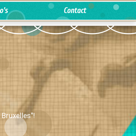
o's
Contact
Bruxelles"!