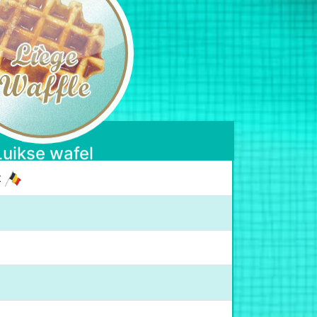
Luikse wafel
t