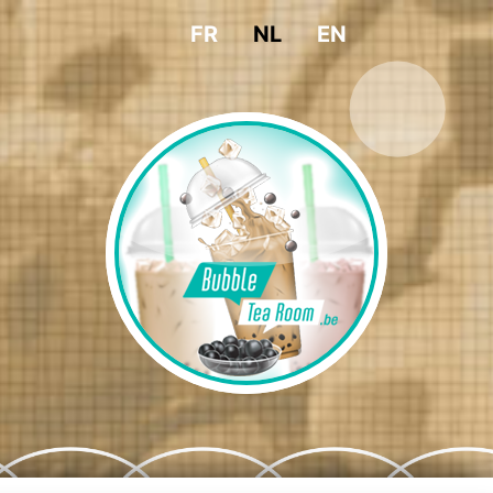
FR
NL
EN