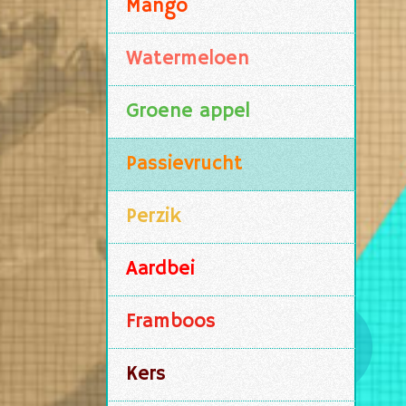
Mango
Watermeloen
Groene appel
Passievrucht
Perzik
Aardbei
Framboos
Kers