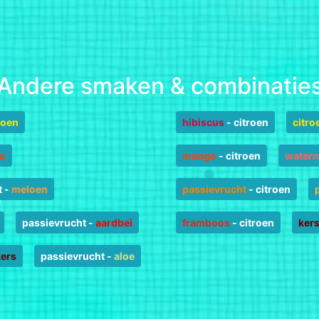
Andere smaken & combinatie
roen
hibiscus
-
citroen
citro
o
mango
-
citroen
water
t
-
meloen
passievrucht
-
citroen
passievrucht
-
aardbei
framboos
-
citroen
ker
kers
passievrucht
-
aloe