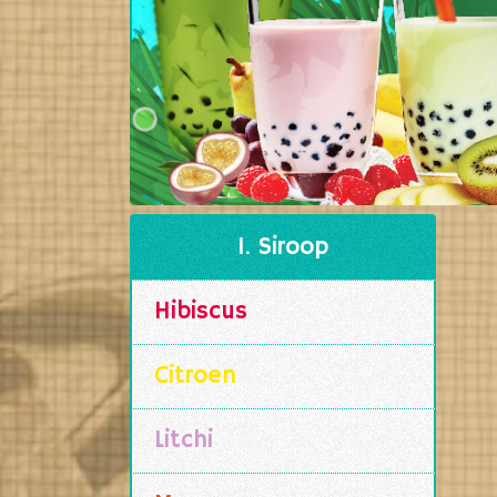
1. Siroop
Hibiscus
Citroen
Litchi