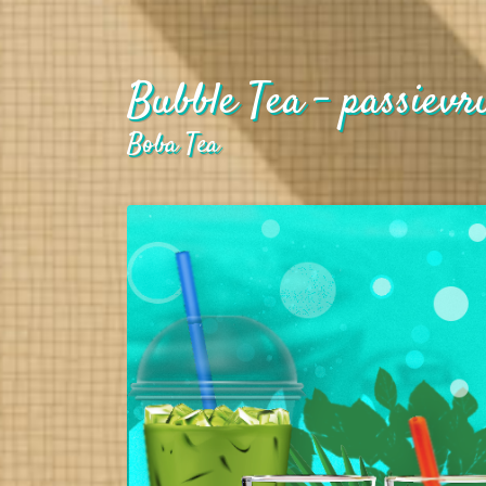
Bubble Tea - passievru
Boba Tea