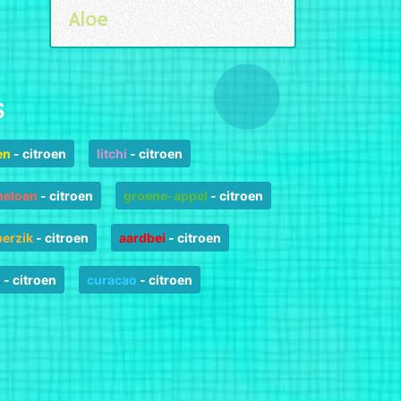
Aloe
s
en
-
citroen
litchi
-
citroen
meloen
-
citroen
groene-appel
-
citroen
perzik
-
citroen
aardbei
-
citroen
s
-
citroen
curacao
-
citroen