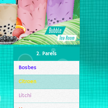
2. Parels
Bosbes
Citroen
Litchi