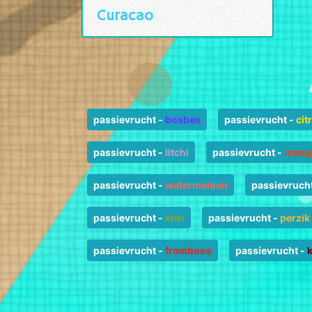
Curacao
passievrucht
-
bosbes
passievrucht
-
cit
passievrucht
-
litchi
passievrucht
-
mang
passievrucht
-
watermeloen
passievruch
passievrucht
-
kiwi
passievrucht
-
perzik
passievrucht
-
framboos
passievrucht
-