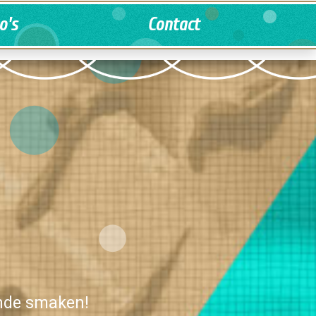
o's
Contact
ende smaken!