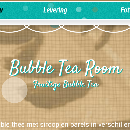
u
Levering
Fot
Bubble Tea Room
Fruitige Bubble Tea
bble thee met siroop en parels in verschill