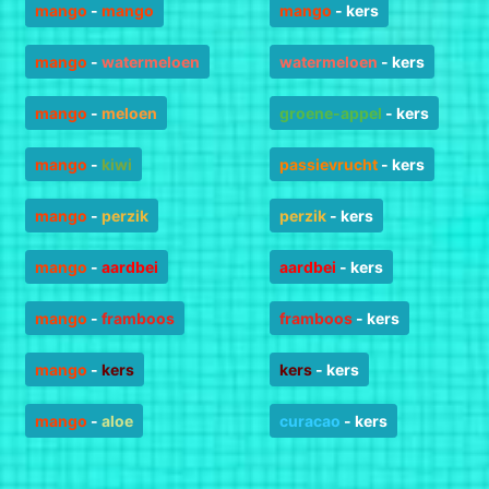
mango
-
mango
mango
-
kers
mango
-
watermeloen
watermeloen
-
kers
mango
-
meloen
groene-appel
-
kers
mango
-
kiwi
passievrucht
-
kers
mango
-
perzik
perzik
-
kers
mango
-
aardbei
aardbei
-
kers
mango
-
framboos
framboos
-
kers
mango
-
kers
kers
-
kers
mango
-
aloe
curacao
-
kers