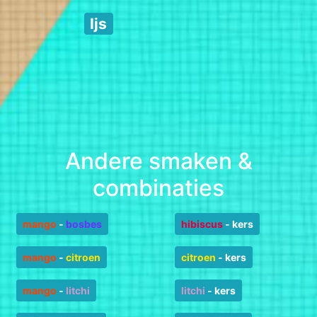
Ijs
Andere smaken &
combinaties
mango
-
bosbes
hibiscus
-
kers
mango
-
citroen
citroen
-
kers
mango
-
litchi
litchi
-
kers