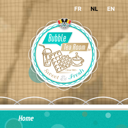
FR
NL
EN
Home