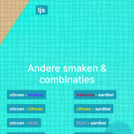
Ijs
Andere smaken &
combinaties
citroen
-
bosbes
hibiscus
-
aardbei
citroen
-
citroen
citroen
-
aardbei
citroen
-
litchi
litchi
-
aardbei