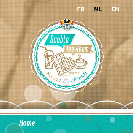
FR
NL
EN
Home