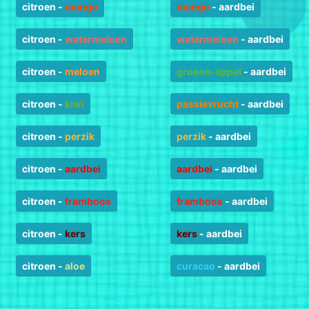
citroen
-
mango
mango
-
aardbei
citroen
-
watermeloen
watermeloen
-
aardbei
citroen
-
meloen
groene-appel
-
aardbei
citroen
-
kiwi
passievrucht
-
aardbei
citroen
-
perzik
perzik
-
aardbei
citroen
-
aardbei
aardbei
-
aardbei
citroen
-
framboos
framboos
-
aardbei
citroen
-
kers
kers
-
aardbei
citroen
-
aloe
curacao
-
aardbei