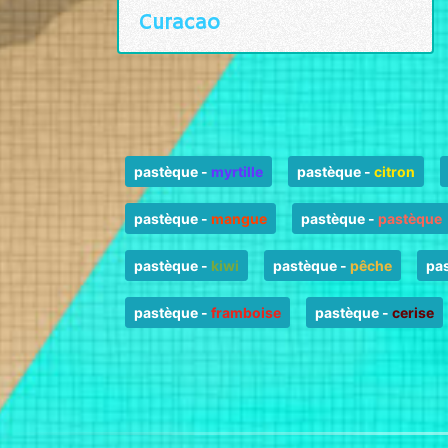
Curacao
pastèque
-
myrtille
pastèque
-
citron
pastèque
-
mangue
pastèque
-
pastèque
pastèque
-
kiwi
pastèque
-
pêche
pa
pastèque
-
framboise
pastèque
-
cerise