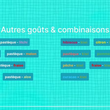
Autres goûts & combinaisons
pastèque
-
litchi
hibiscus
-
kiwi
citron
-
pastèque
-
melon
pastèque
-
kiwi
pomme-
stèque
-
fraise
pêche
-
kiwi
fraise
-
kiw
pastèque
-
aloe
curacao
-
kiwi