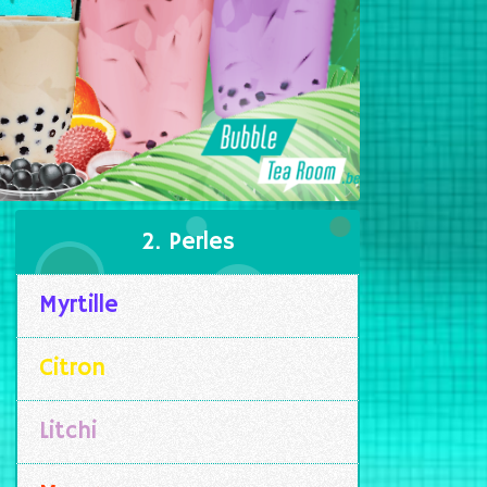
2. Perles
Myrtille
Citron
Litchi