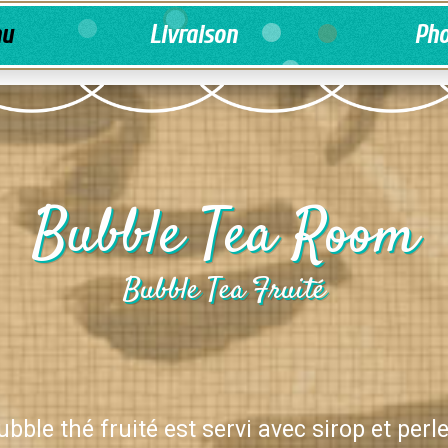
u
Livraison
Pho
Bubble Tea Room
Bubble Tea Fruité
ubble thé fruité est servi avec sirop et perle