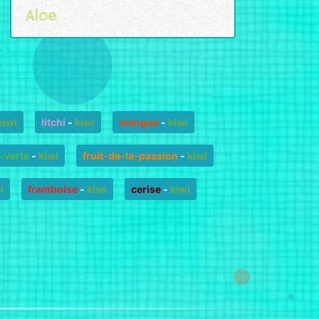
Aloe
kiwi
litchi
-
kiwi
mangue
-
kiwi
verte
-
kiwi
fruit-de-la-passion
-
kiwi
i
framboise
-
kiwi
cerise
-
kiwi