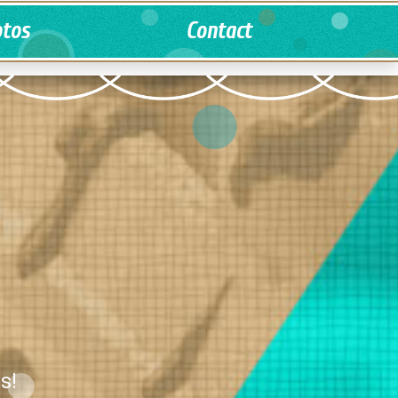
tos
Contact
s!