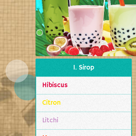
1. Sirop
Hibiscus
Citron
Litchi