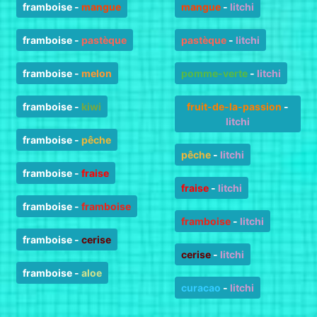
framboise
-
mangue
mangue
-
litchi
framboise
-
pastèque
pastèque
-
litchi
framboise
-
melon
pomme-verte
-
litchi
framboise
-
kiwi
fruit-de-la-passion
-
litchi
framboise
-
pêche
pêche
-
litchi
framboise
-
fraise
fraise
-
litchi
framboise
-
framboise
framboise
-
litchi
framboise
-
cerise
cerise
-
litchi
framboise
-
aloe
curacao
-
litchi