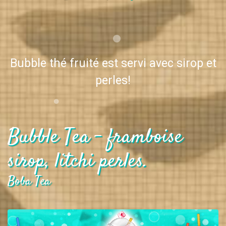
Bubble thé fruité est servi avec sirop et
perles!
Bubble Tea - framboise
sirop, litchi perles.
Boba Tea