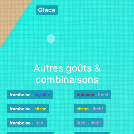
Glace
Autres goûts &
combinaisons
framboise
-
myrtille
hibiscus
-
litchi
framboise
-
citron
citron
-
litchi
framboise
-
litchi
litchi
-
litchi