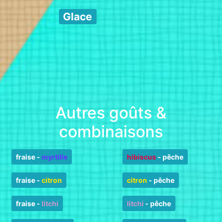
Glace
Autres goûts &
combinaisons
fraise
-
myrtille
hibiscus
-
pêche
fraise
-
citron
citron
-
pêche
fraise
-
litchi
litchi
-
pêche