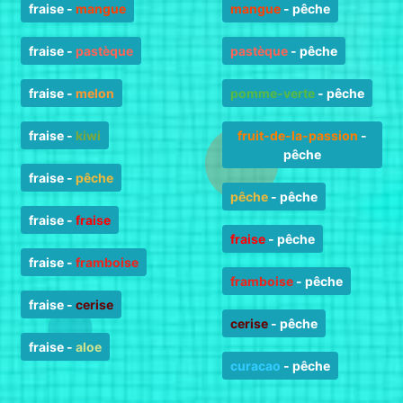
fraise
-
mangue
mangue
-
pêche
fraise
-
pastèque
pastèque
-
pêche
fraise
-
melon
pomme-verte
-
pêche
fraise
-
kiwi
fruit-de-la-passion
-
pêche
fraise
-
pêche
pêche
-
pêche
fraise
-
fraise
fraise
-
pêche
fraise
-
framboise
framboise
-
pêche
fraise
-
cerise
cerise
-
pêche
fraise
-
aloe
curacao
-
pêche