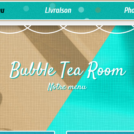
u
Livraison
Pho
Bubble Tea Room
Notre menu